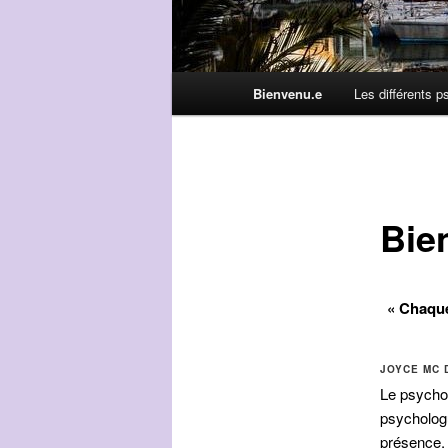
Main
Bienvenu.e
Les différents 
menu
Bie
« Chaque
JOYCE MC 
Le psycholo
psychologu
présence, 