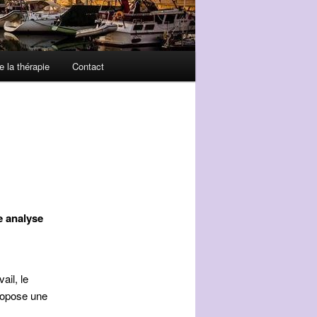
e la thérapie
Contact
e analyse
ail, le
propose une