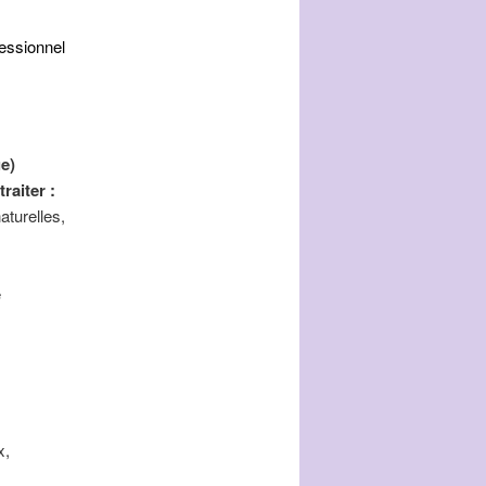
fessionnel
e)
raiter :
aturelles,
e
x,