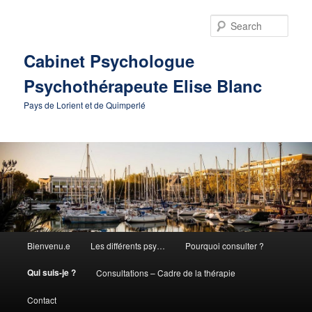
Skip
to
Sear
primary
content
Cabinet Psychologue
Psychothérapeute Elise Blanc
Pays de Lorient et de Quimperlé
Main
Bienvenu.e
Les différents psy…
Pourquoi consulter ?
menu
Qui suis-je ?
Consultations – Cadre de la thérapie
Contact