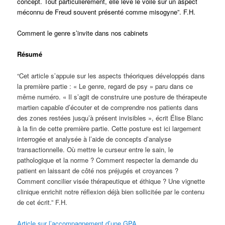
concept. Tout particulièrement, elle lève le voile sur un aspect
méconnu de Freud souvent présenté comme misogyne”. F.H.
Comment le genre s’invite dans nos cabinets
Résumé
“Cet article s’appuie sur les aspects théoriques développés dans
la première partie : « Le genre, regard de psy » paru dans ce
même numéro. « Il s’agit de construire une posture de thérapeute
martien capable d’écouter et de comprendre nos patients dans
des zones restées jusqu’à présent invisibles », écrit Élise Blanc
à la fin de cette première partie. Cette posture est ici largement
interrogée et analysée à l’aide de concepts d’analyse
transactionnelle. Où mettre le curseur entre le sain, le
pathologique et la norme ? Comment respecter la demande du
patient en laissant de côté nos préjugés et croyances ?
Comment concilier visée thérapeutique et éthique ? Une vignette
clinique enrichit notre réflexion déjà bien sollicitée par le contenu
de cet écrit.” F.H.
Article sur l’accompagnement d’une GPA