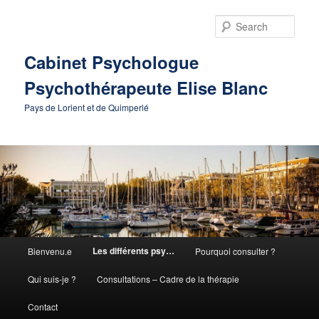
Skip
to
Sear
primary
content
Cabinet Psychologue
Psychothérapeute Elise Blanc
Pays de Lorient et de Quimperlé
Main
Les différents psy…
Bienvenu.e
Pourquoi consulter ?
menu
Qui suis-je ?
Consultations – Cadre de la thérapie
Contact